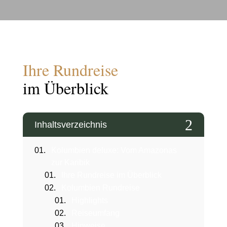
Ihre Rundreise
im Überblick
2
Inhaltsverzeichnis
Kolumbien deluxe: Vom Amazonas
zur Karibik
Ihre Rundreise im Überblick
Kolumbien Rundreise
Highlights
Reiseumfang
Hinweise