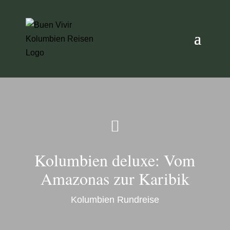

Kolumbien deluxe: Vom
Amazonas zur Karibik
Kolumbien Rundreise